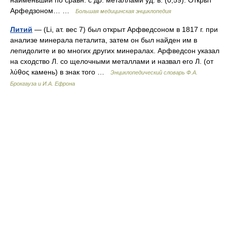
наименьший по сравн. с др. металлами уд. в. (0,59). Открыт
Арфедзоном… …
Большая медицинская энциклопедия
Литий
— (Li, ат. вес 7) был открыт Арфведсоном в 1817 г. при
анализе минерала петалита, затем он был найден им в
лепидолите и во многих других минералах. Арфведсон указал
на сходство Л. со щелочными металлами и назвал его Л. (от
λύθος камень) в знак того …
Энциклопедический словарь Ф.А.
Брокгауза и И.А. Ефрона