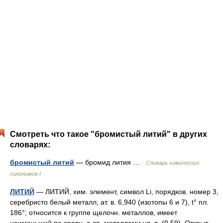
Смотреть что такое "бромистый литий" в других
словарях:
бромистый литий
— бромид лития …
Cловарь химических
синонимов I
ЛИТИЙ
— ЛИТИЙ, хим. элемент, символ Li, порядков. номер 3,
серебристо белый металл, ат. в. 6,940 (изотопы 6 и 7), t° пл.
186°; относится к группе щелочн. металлов, имеет