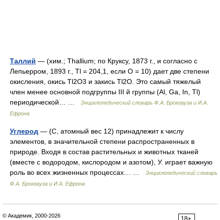
Таллий
— (хим.; Thallium; по Круксу, 1873 г., и согласно с
Лепьерром, 1893 г., Tl = 204,1, если О = 10) дает две степени
окисления, окись Tl2О3 и закись Τl2O. Это самый тяжелый
член менее основной подгруппы III й группы (Al, Ga, In, Tl)
периодической… …
Энциклопедический словарь Ф.А. Брокгауза и И.А.
Ефрона
Углерод
— (С, атомный вес 12) принадлежит к числу
элементов, в значительной степени распространенных в
природе. Входя в состав растительных и животных тканей
(вместе с водородом, кислородом и азотом), У. играет важную
роль во всех жизненных процессах… …
Энциклопедический словарь
Ф.А. Брокгауза и И.А. Ефрона
© Академик, 2000-2026
18+