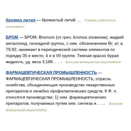
бромид лития
— бромистый литий …
Cловарь химических
синонимов I
БРОМ
— БРОМ, Bromum (от греч. bromos зловоние), жидкий
металлоид, галоидной группы, с хим. обозначением Вг; ат. в.
79,92; занимает в периодической системе элементов по
порядку 35 е место, 4 е в VII группе. Темная красно бурая
жидкость, уд. веса 3,188… …
Большая медицинская энциклопедия
ФАРМАЦЕВТИЧЕСКАЯ ПРОМЫШЛЕННОСТЬ
—
ФАРМАЦЕВТИЧЕСКАЯ ПРОМЫШЛЕННОСТЬ, отрасль
хозяйства, объединяющая производство лекарственных
препаратов и лечебно профилактических средств. К Ф. п.
относятся производства: 1) хим. фармацевтических
препаратов, получаемых путем хим. синтеза и… …
Большая
медицинская энциклопедия